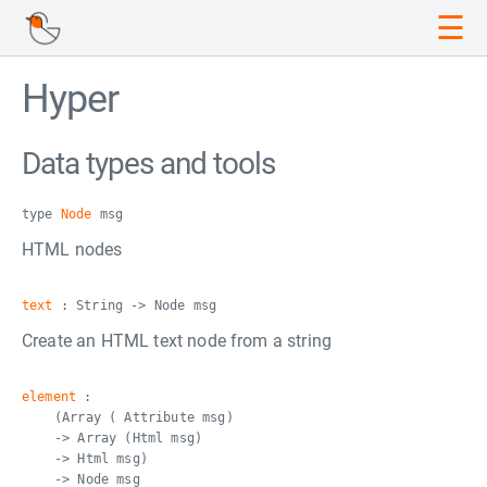
☰
Hyper
Data types and tools
type
Node
msg
HTML nodes
text
: String -> Node msg
Create an HTML text node from a string
element
:
(Array ( Attribute msg)
-> Array (Html msg)
-> Html msg)
-> Node msg